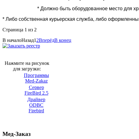
* Должно быть оборудованное место для хр
* Либо собственная курьерская служба, либо оформленны
Страница 1 из 2
В начало
Назад
1
2
Вперёд
В конец
Нажмите на рисунок
для загрузки:
Программы
Med-Zakaz
Сервер
FireBird 2.5
Драйвер
ODBC
Firebird
Мед-Заказ