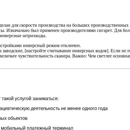
кс
елан для скорости производства на больших производственных л
ы. Изначально был применен производителями сигарет. Для бол
 инверсные штрихкоды.
настройками инверсный режим отключен.
а заводские, [настройте считывание инверсных кодов]. Если не 
величьте чувствительность сканера. Важно: Чем светлее основная
такой услугой заниматься:
ацевтическую деятельность не менее одного года
ных объектов
и мобильный платежный терминал