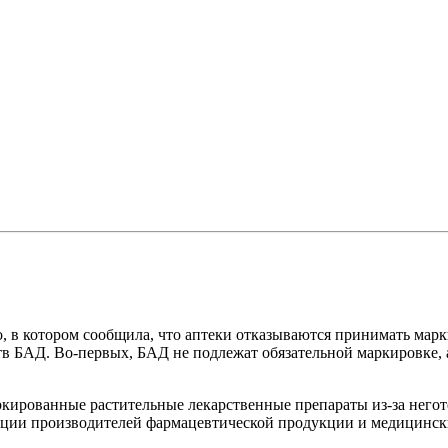
имать маркированные растительные препараты
в котором сообщила, что аптеки отказываются принимать марки
тв БАД. Во-первых, БАД не подлежат обязательной маркировке, 
ркированные растительные лекарственные препараты из-за него
иации производителей фармацевтической продукции и медицин